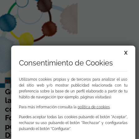
X
Consentimiento de Cookies
Utilizamos cookies propias y de terceros para analizar el uso
PUBLICACIONES EN COLABORACIÓN
del sitio web y/o mostrar publicidad relacionada con tu
Guía para la Gestión Policial de
preferencia sobre la base de un perfil elaborado a partir de tu
hábito de navegación (por ejemplo, páginas visitadas).
la Diversidad Programa de
colaboración de la Open Society
Para más información consulta la
política de cookies
.
Foundations con la Plataforma
Puedes aceptar todas las cookies pulsando el botón "Aceptar",
rechazar su uso pulsando el botón "Rechazar" y configurarlas
por la Gestión policial de la
pulsando el botón "Configurar".
Diversidad