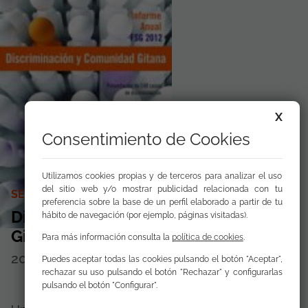
X
Consentimiento de Cookies
Utilizamos cookies propias y de terceros para analizar el uso
del sitio web y/o mostrar publicidad relacionada con tu
SERIE CUADERNOS TÉCNICOS
preferencia sobre la base de un perfil elaborado a partir de tu
Discriminación y Comunidad
hábito de navegación (por ejemplo, páginas visitadas).
Gitana 2012 Informe anual FSG
Para más información consulta la
política de cookies
.
2013
Disponible para
descargar
Puedes aceptar todas las cookies pulsando el botón "Aceptar",
rechazar su uso pulsando el botón "Rechazar" y configurarlas
pulsando el botón "Configurar".