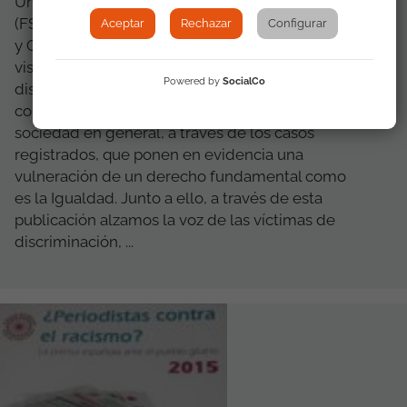
Un año más la Fundación Secretariado Gitano
(FSG), presenta su Informe sobre Discriminación
Aceptar
Rechazar
Configurar
y Comunidad Gitana, cuyo objetivo principal es
visibilizar, sensibilizar y denunciar la
Powered by
SocialCo
discriminación cotidiana que padece la
comunidad gitana a la Administración y a la
sociedad en general, a través de los casos
registrados, que ponen en evidencia una
vulneración de un derecho fundamental como
es la Igualdad. Junto a ello, a través de esta
publicación alzamos la voz de las víctimas de
discriminación, ...