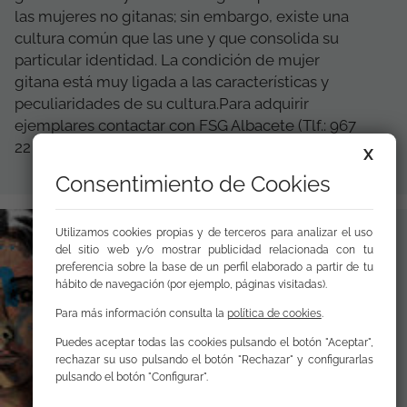
las mujeres no gitanas; sin embargo, existe una
cultura común que las une y que consolida su
particular identidad. La condición de mujer
gitana está muy ligada a las características y
peculiaridades de su cultura.Para adquirir
ejemplares contactar con FSG Albacete (Tlf.: 967
22 09 75...
X
Consentimiento de Cookies
Utilizamos cookies propias y de terceros para analizar el uso
del sitio web y/o mostrar publicidad relacionada con tu
preferencia sobre la base de un perfil elaborado a partir de tu
hábito de navegación (por ejemplo, páginas visitadas).
Para más información consulta la
política de cookies
.
Puedes aceptar todas las cookies pulsando el botón "Aceptar",
rechazar su uso pulsando el botón "Rechazar" y configurarlas
pulsando el botón "Configurar".