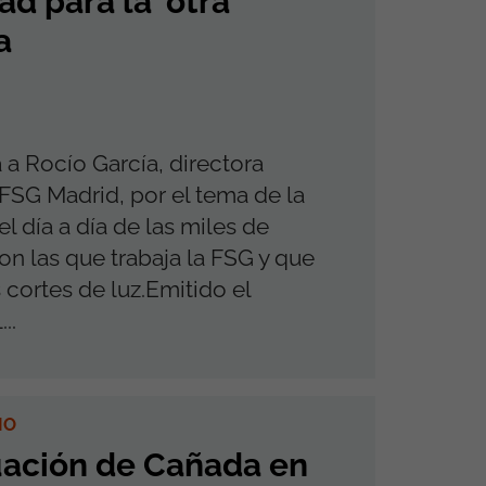
ad para la 'otra'
a
a a Rocío García, directora
l FSG Madrid, por el tema de la
l día a día de las miles de
con las que trabaja la FSG y que
 cortes de luz.Emitido el
..
IO
uación de Cañada en