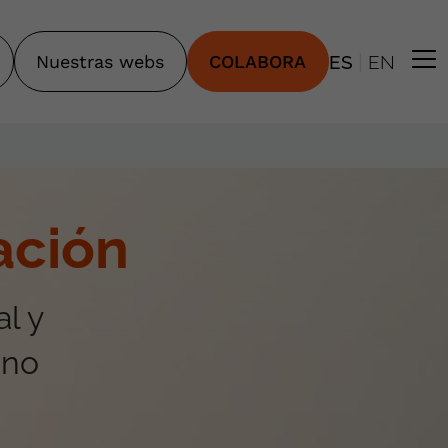
|
Nuestras webs
COLABORA
ES
EN
ación
l y
ano