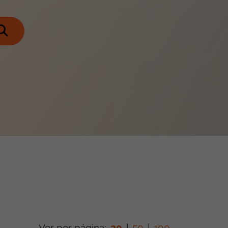
Ver por página:
20
|
50
|
100