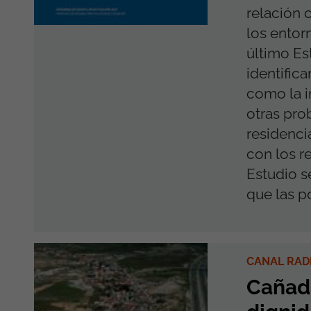
relación c
los entor
último Es
identific
como la i
otras pro
residenci
con los r
Estudio s
que las po
CANAL RAD
Cañada