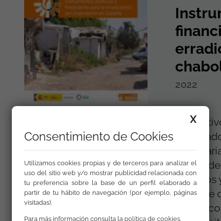
Instru
financ
erradi
chabo
2022
X
El objeti
Consentimiento de Cookies
elaborad
Secretari
marco de
Utilizamos cookies propias y de terceros para analizar el
uso del sitio web y/o mostrar publicidad relacionada con
políticos 
tu preferencia sobre la base de un perfil elaborado a
toma de 
partir de tu hábito de navegación (por ejemplo, páginas
visitadas).
deben con
Para más información consulta la
política de cookies
.