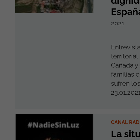
dignid
Españ
2021
Entrevist
territoria
Cañada y e
familias 
sufren los
23.01.2021.
CANAL RAD
La sit