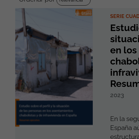
SERIE CUA
Estudio
situac
en los
chabol
infrav
Resum
2023
En la seg
España aú
estructura