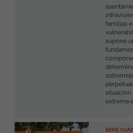
asentamie
infravivi
familias 
vulnerabi
supone u
fundamen
componen
determina
sobrerre
perpetuac
situación
extrema en
SERIE CUA