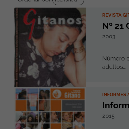
REVISTA G
Nº 21
2003
Número d
adultos...
INFORMES 
Infor
2015