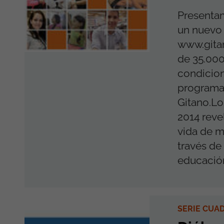
Presentam
un nuevo 
www.gita
de 35.000
condicion
programas
Gitano.Lo
2014 reve
vida de m
través de
educación
SERIE CUA