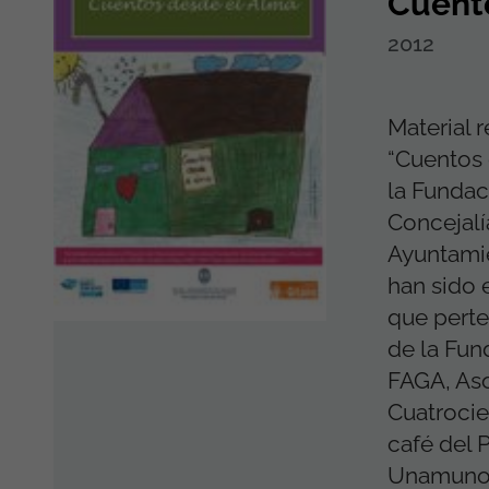
Cuent
2012
Material 
“Cuentos 
la Fundac
Concejalí
Ayuntamie
han sido 
que perte
de la Fun
FAGA, Aso
Cuatrocie
café del 
Unamuno.L