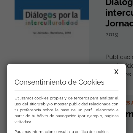
Diálog
interc
Jornad
2019
Publicaci
contenido
X
Diálogos 
Consentimiento de Cookies
Utilizamos cookies propias y de terceros para analizar el
INFORMES 
uso del sitio web y/o mostrar publicidad relacionada con
tu preferencia sobre la base de un perfil elaborado a
Infor
partir de tu hábito de navegación (por ejemplo, páginas
visitadas).
2025
Para más información consulta la
política de cookies
.