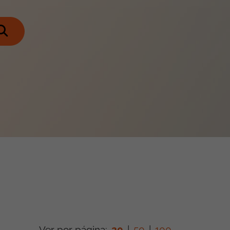
Ver por página:
20
|
50
|
100