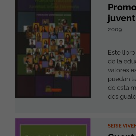
Promoc
juvent
2009
Este libro
de la edu
valores e
puedan la
de esta m
desiguald
SERIE VIVE