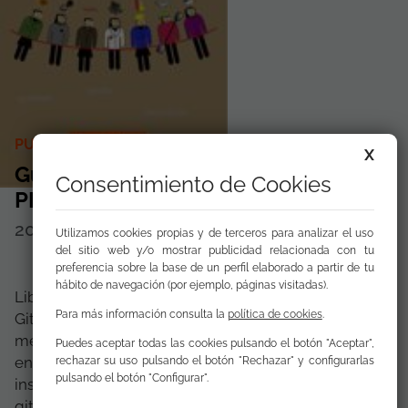
PUBLICACIONES EN COLABORACIÓN
X
Guía BPE de la FSG en el PLEM
Consentimiento de Cookies
PLEM (2008-2011)
2010
Disponible para
descargar
Utilizamos cookies propias y de terceros para analizar el uso
del sitio web y/o mostrar publicidad relacionada con tu
preferencia sobre la base de un perfil elaborado a partir de tu
hábito de navegación (por ejemplo, páginas visitadas).
Libro electrónico que la Fundación Secretariado
Para más información consulta la
política de cookies
.
Gitano ha editado como herramienta
metodológica resumen de sus buenas prácticas
Puedes aceptar todas las cookies pulsando el botón "Aceptar",
en orientación, mediación, prospección e
rechazar su uso pulsando el botón "Rechazar" y configurarlas
pulsando el botón "Configurar".
inserción laboral con personas desempleadas
gitanas, en el ámbito del Pacto Local por el