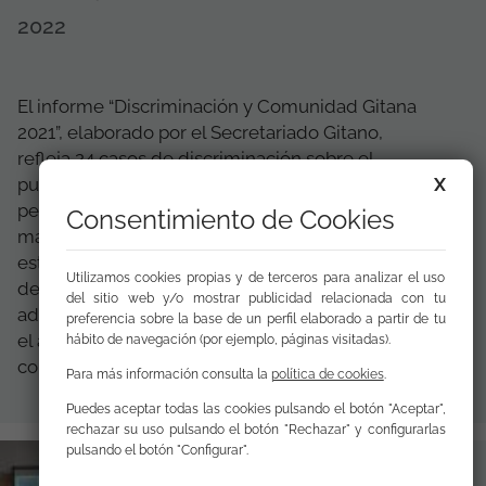
2022
El informe “Discriminación y Comunidad Gitana
2021”, elaborado por el Secretariado Gitano,
refleja 24 casos de discriminación sobre el
X
pueblo gitano en Extremadura durante 2020, un
periodo en el que la pandemia ha agravado aún
Consentimiento de Cookies
más estos episodios. Según se desprende de
este documento, la mayor parte de estos hechos
Utilizamos cookies propias y de terceros para analizar el uso
de discriminación se produjeron a la hora de
del sitio web y/o mostrar publicidad relacionada con tu
adquirir bienes y servicios, con ocho casos, y en
preferencia sobre la base de un perfil elaborado a partir de tu
el ámbito de la vivienda (compra, alquiler o
hábito de navegación (por ejemplo, páginas visitadas).
convivencia vecinal), con ...
Para más información consulta la
política de cookies
.
Puedes aceptar todas las cookies pulsando el botón "Aceptar",
rechazar su uso pulsando el botón "Rechazar" y configurarlas
pulsando el botón "Configurar".