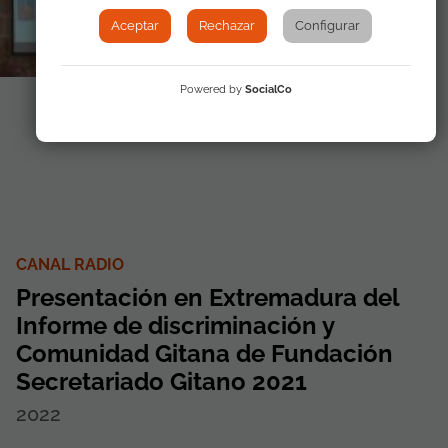
Aceptar
Rechazar
Configurar
Powered by
SocialCo
CANAL RADIO
Presentación en Extremadura del
Informe de discriminación y
Comunidad Gitana de Fundación
Secretariado Gitano 2021
2022