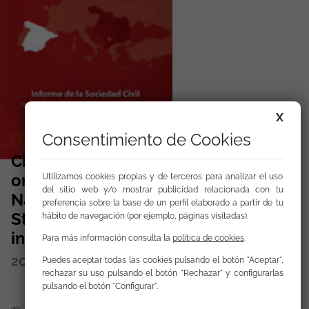
X
Consentimiento de Cookies
FSG AS CONTRIBUTING AUTHOR
Civil Society Monitoring Report
on the Implementation of the
Utilizamos cookies propias y de terceros para analizar el uso
del sitio web y/o mostrar publicidad relacionada con tu
National Roma Integration
preferencia sobre la base de un perfil elaborado a partir de tu
Strategy and Decade Action Plan
hábito de navegación (por ejemplo, páginas visitadas).
in 2012 in Spain
Para más información consulta la
política de cookies
.
2013
Disponible para
descargar
Puedes aceptar todas las cookies pulsando el botón "Aceptar",
rechazar su uso pulsando el botón "Rechazar" y configurarlas
pulsando el botón "Configurar".