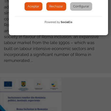
The present report emphasises the significant
Aceptar
Rechazar
Configurar
advances that have been taking place in Spain
since the late 1970s in terms of improving living
conditions and promoting the social inclusion of
Powered by
SocialCo
Roma, a process facilitated by democratisation
and the mobilisation of large sectors of civil
society in favour of Roma inclusion, an expansive
labour market from the late 1990s – which was
built on labour intensive economic sectors and
incorporated a significant number of Roma in
remunerated ...