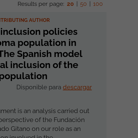
Results per page:
20
|
50
|
100
NTRIBUTING AUTHOR
 inclusion policies
oma population in
 The Spanish model
ial inclusion of the
population
Disponible para
descargar
ment is an analysis carried out
perspective of the Fundación
ado Gitano on our role as an
ion involved in the