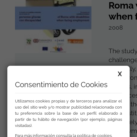
Roma w
when 
2008
The study
challenge
Currently,
X
within r
Consentimiento de Cookies
barriers, 
and acces
Utilizamos cookies propias y de terceros para analizar el
impact th
uso del sitio web y/o mostrar publicidad relacionada con
with insti
tu preferencia sobre la base de un perfil elaborado a
partir de tu hábito de navegación (por ejemplo, páginas
ultimately
visitadas).
employme
Para más información consulta la
política de cookies
.