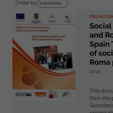
Order by
FSG AS CO
Social
and R
Spain
of soc
Roma 
2012
This docu
from the 
Secretari
organisat