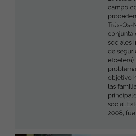
campo con
procedent
Trás-Os-
conjunta 
sociales 
de seguri
etcétera)
problemát
objetivo h
las famili
principal
social.Es
2008, fue .