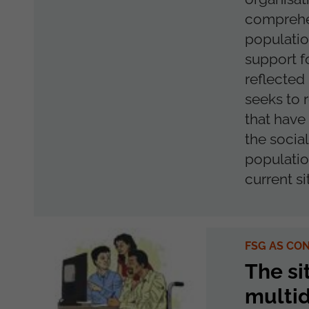
comprehe
populatio
support fo
reflected
seeks to 
that have
the socia
population
current sit
FSG AS CO
The si
multid