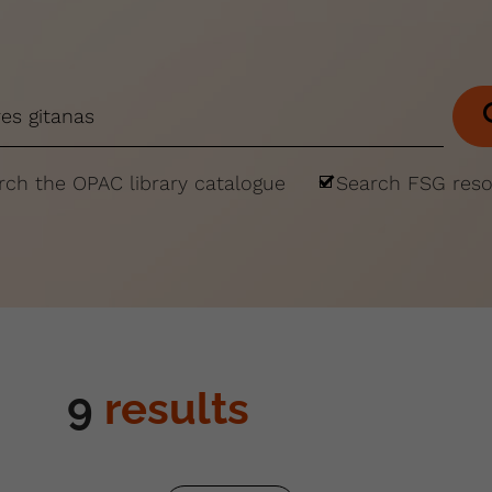
rch the OPAC library catalogue
Search FSG res
9
results