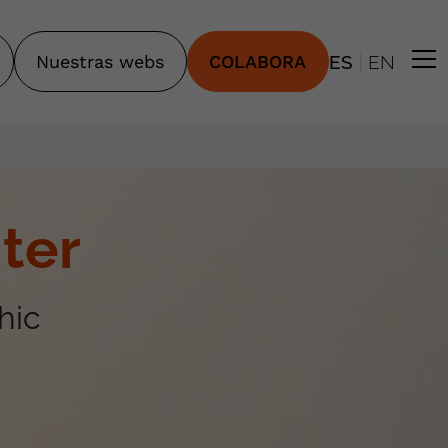
|
Nuestras webs
COLABORA
ES
EN
ter
hic