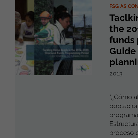
FSG AS CO
Taclki
the 20
funds
Guide 
plann
2013
"¿Cómo ab
población
programa
Estructur
proceso d