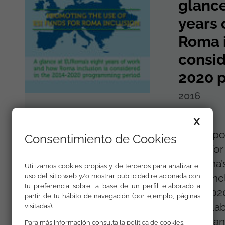
glance
years 
Roma i
consid
2020 
2016
X
The Repor
Consentimiento de Cookies
Funds for
EURoma’s
Utilizamos cookies propias y de terceros para analizar el
Roma incl
uso del sitio web y/o mostrar publicidad relacionada con
tu preferencia sobre la base de un perfil elaborado a
2014-202
partir de tu hábito de navegación (por ejemplo, páginas
been elab
visitadas).
European 
Para más información consulta la
política de cookies
.