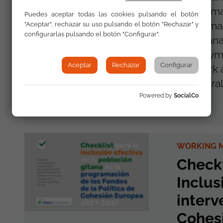
and Roma 
Puedes aceptar todas las cookies pulsando el botón
(EURoma 
"Aceptar", rechazar su uso pulsando el botón "Rechazar" y
configurarlas pulsando el botón "Configurar".
ESF Manag
Employmen
Aceptar
Rechazar
Configurar
Network a
Structural
...
Powered by
SocialCo
WORKING M
Checkl
Inclus
interv
Cohes