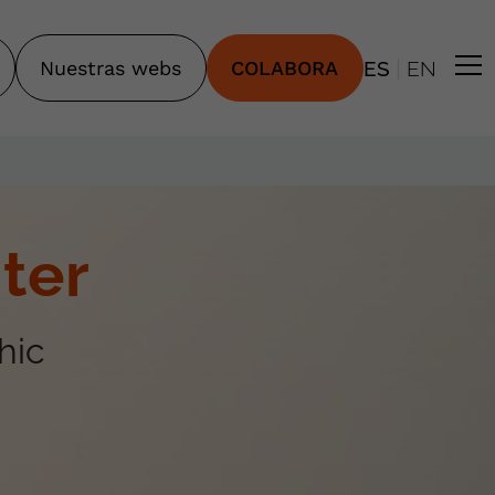
|
Nuestras webs
COLABORA
ES
EN
ter
hic