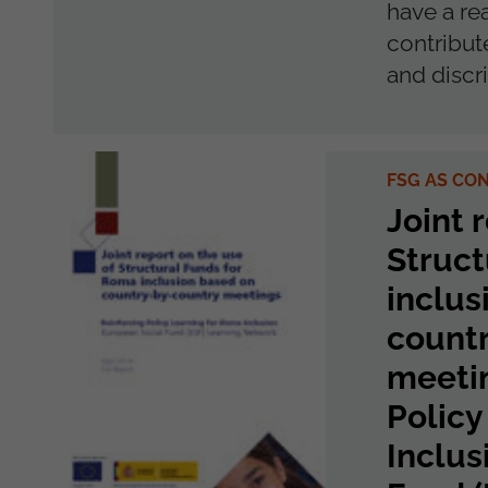
have a re
contribut
and discr
FSG AS CO
Joint 
Struct
inclus
count
meeti
Policy
Inclus