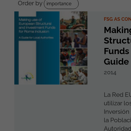
Order by
FSG AS CO
Makin
Struct
Funds 
Guide 
2014
La Red E
utilizar l
Inversión
la Poblac
Autoridad