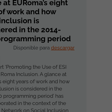
 at EURoma’s eight
of work and how
nclusion is
ered in the 2014-
programming period
Disponible para
descargar
t ‘Promoting the Use of ESI
 Roma Inclusion. A glance at
 eight years of work and how
usion is considered in the
0 programming period’ has
orated in the context of the
Network on Social Inclusion