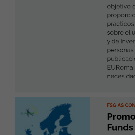
objetivo 
proporcio
prácticos
sobre el 
y de Inver
personas g
publicaci
EURoma "
necesidad
FSG AS CO
Promot
Funds 