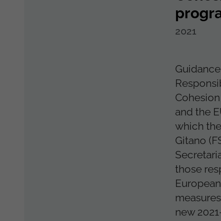
progr
2021
Guidance
Responsi
Cohesion
and the 
which the
Gitano (F
Secretari
those res
European 
measures 
new 2021