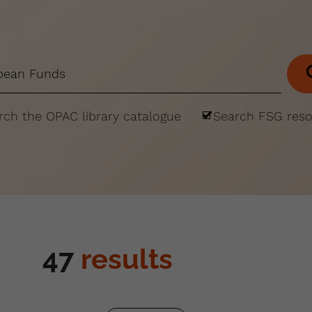
rch the OPAC library catalogue
Search FSG res
47
results