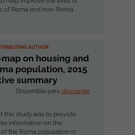
to help improve the lives of
s of Roma and non-Roma
NTRIBUTING AUTHOR
-map on housing and
ma population, 2015
tive summary
Disponible para
descargar
f this study was to provide
le information on the
 of the Roma population in