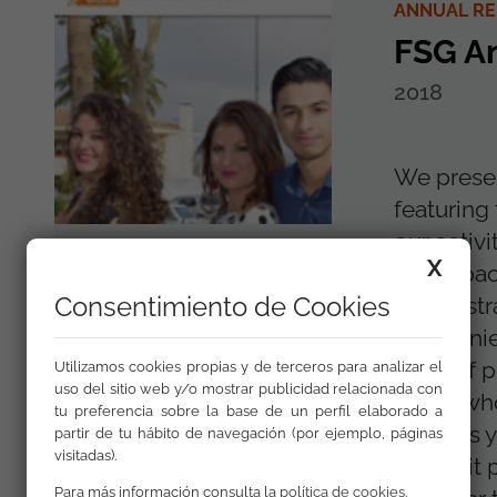
ANNUAL R
FSG A
2018
We presen
featuring
our activi
X
the impac
Consentimiento de Cookies
administr
companies
team of p
Utilizamos cookies propias y de terceros para analizar el
uso del sitio web y/o mostrar publicidad relacionada con
Roma who
tu preferencia sobre la base de un perfil elaborado a
you! It is
partir de tu hábito de navegación (por ejemplo, páginas
visitadas).
makes it p
Para más información consulta la
política de cookies
.