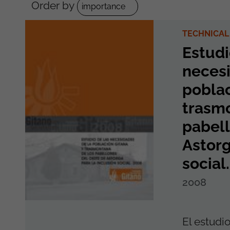
Order by
TECHNICAL
Estudi
necesi
poblac
trasmo
pabell
Astorg
social
2008
El estudi