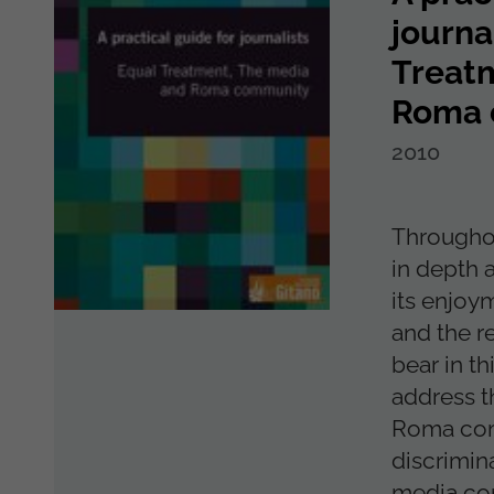
journa
Treat
Roma 
2010
Throughou
in depth 
its enjo
and the r
bear in th
address t
Roma com
discrimin
media con