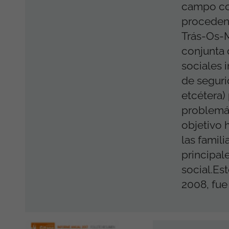
campo con
procedent
Trás-Os-
conjunta 
sociales 
de seguri
etcétera)
problemát
objetivo h
las famili
principal
social.Es
2008, fue .