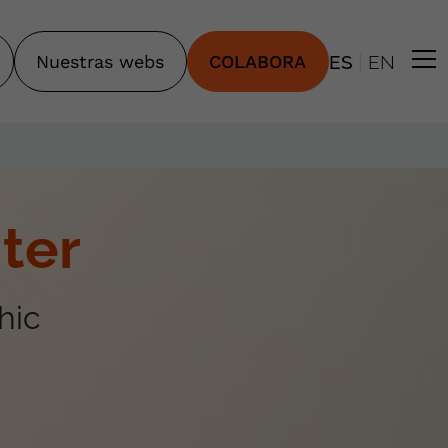
|
Nuestras webs
COLABORA
ES
EN
ter
hic