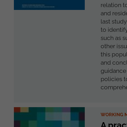
relation 
and resid
last stud
to identi
such as s
other issu
this popul
and concl
guidance 
policies 
comprehen
WORKING M
A prac