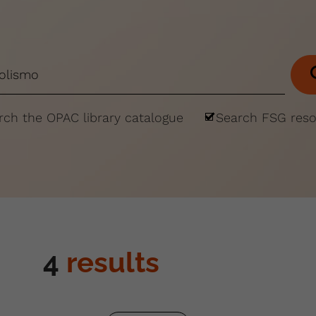
rch the OPAC library catalogue
Search FSG res
4
results