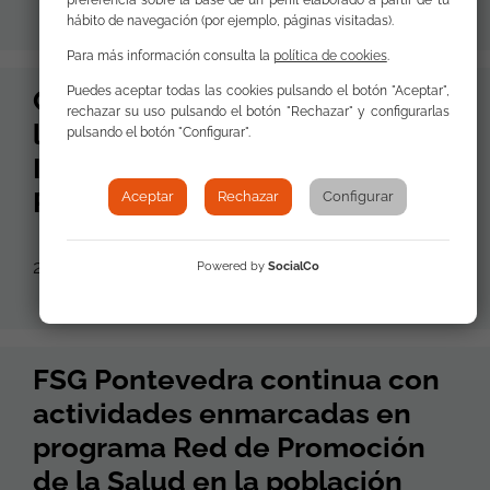
hábito de navegación (por ejemplo, páginas visitadas).
Para más información consulta la
política de cookies
.
Puedes aceptar todas las cookies pulsando el botón "Aceptar",
Celebramos la aprobación de
rechazar su uso pulsando el botón "Rechazar" y configurarlas
la primera Estrategia para la
pulsando el botón "Configurar".
Inclusión Social de la
Población Gitana de Cantabria
Aceptar
Rechazar
Configurar
29 de Mayo de 2025
Powered by
SocialCo
FSG Pontevedra continua con
actividades enmarcadas en
programa Red de Promoción
de la Salud en la población