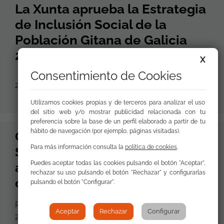
La Xunta aprueba la Estrategia
de Inclusión Social de la
Población Gitana de Galicia
2014-2020
X
Consentimiento de Cookies
23 de Enero de 2015
Utilizamos cookies propias y de terceros para analizar el uso
del sitio web y/o mostrar publicidad relacionada con tu
preferencia sobre la base de un perfil elaborado a partir de tu
hábito de navegación (por ejemplo, páginas visitadas).
Comunicado de la Fundación
Para más información consulta la
política de cookies
.
Secretariado Gitano sobre un
Puedes aceptar todas las cookies pulsando el botón "Aceptar",
artículo publicado en el diario
rechazar su uso pulsando el botón "Rechazar" y configurarlas
online "El Español"
pulsando el botón "Configurar".
Respuesta al artículo de El Español de 22 de abril
Aceptar
Rechazar
Configurar
2021: “Los gitanos contra el Secretariado Gitano”