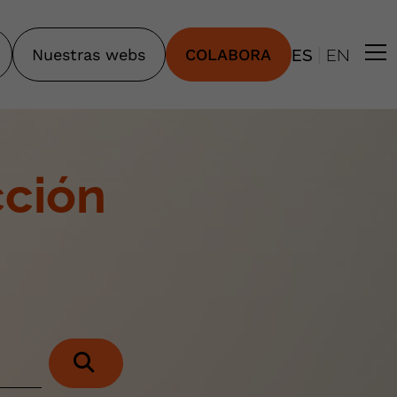
|
Nuestras webs
COLABORA
ES
EN
cción