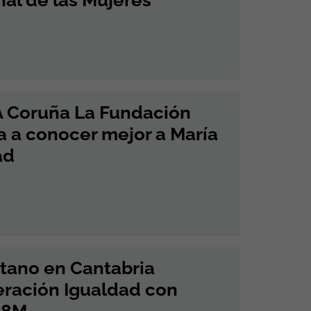
A Coruña La Fundación
a a conocer mejor a María
ad
tano en Cantabria
eración Igualdad con
l 8M