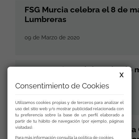
FSG Murcia celebra el 8 de m
Lumbreras
09 de Marzo de 2020
FSG Asturias celebra el 8 de 
X
de las Mujeres
Consentimiento de Cookies
08 de Marzo de 2020
Utilizamos cookies propias y de terceros para analizar el
uso del sitio web y/o mostrar publicidad relacionada con
tu preferencia sobre la base de un perfil elaborado a
partir de tu hábito de navegación (por ejemplo, páginas
FSG Almería colabora en una
visitadas).
conmemora el Día Internacion
Para más información consulta la
política de cookies
.