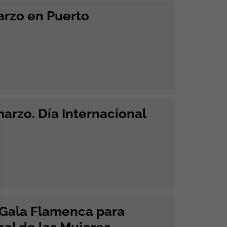
arzo en Puerto
marzo. Día Internacional
 Gala Flamenca para
al de las Mujeres