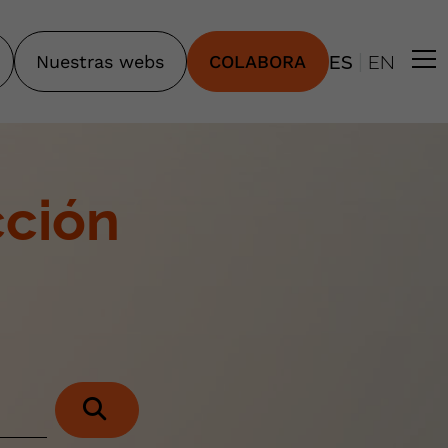
|
Nuestras webs
COLABORA
ES
EN
cción