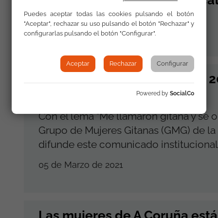
Puedes aceptar todas las cookies pulsando el botón
"Aceptar", rechazar su uso pulsando el botón "Rechazar" y
08 de Marzo de 2021
configurarlas pulsando el botón "Configurar".
Aceptar
Rechazar
Configurar
Comunicado 8 de marzo de 20
las Mujeres
Powered by
SocialCo
Con el lema "Me llamaron gitana y se 
Grupo de Mujeres Gitanas (GMG) de la
difunde este comunicado institucional
05 de Marzo de 2021
Las mujeres de A Coruña está