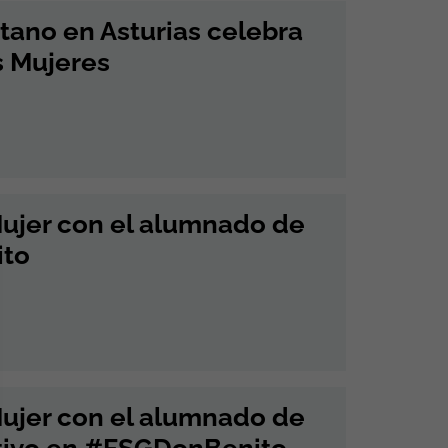
tano en Asturias celebra
s Mujeres
Mujer con el alumnado de
ito
Mujer con el alumnado de
tivo en #FSGDonBenito