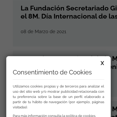
La Fundación Secretariado Gi
el 8M. Día Internacional de la
08 de Marzo de 2021
#8M Día Internacional de la 
X
#RadioEcca en #FSGDonBen
Consentimiento de Cookies
08 de Marzo de 2021
Utilizamos cookies propias y de terceros para analizar el
uso del sitio web y/o mostrar publicidad relacionada con
tu preferencia sobre la base de un perfil elaborado a
partir de tu hábito de navegación (por ejemplo, páginas
#8M Día Internacional de la 
visitadas).
#Promociona y #Socioeduca
Para más información consulta la
política de cookies
.