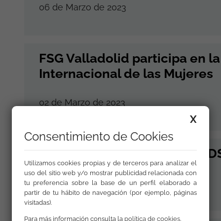
06 de Marzo de 2023
FSG Valladolid participa en l
Internacional de las Mujeres
02 de Marzo de 2023
X
Consentimiento de Cookies
FSG Badajoz reivindica el OD
Utilizamos cookies propias y de terceros para analizar el
uso del sitio web y/o mostrar publicidad relacionada con
01 de Marzo de 2023
tu preferencia sobre la base de un perfil elaborado a
partir de tu hábito de navegación (por ejemplo, páginas
visitadas).
Para más información consulta la
política de cookies
.