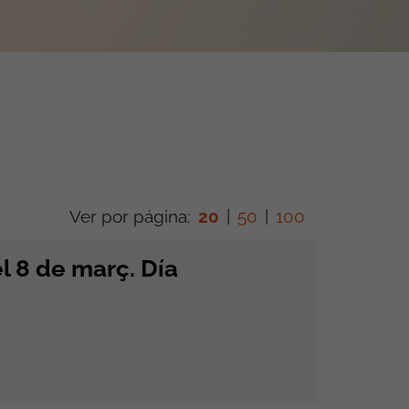
Ver por página:
20
|
50
|
100
 8 de març. Día