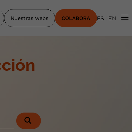
|
Nuestras webs
COLABORA
ES
EN
cción