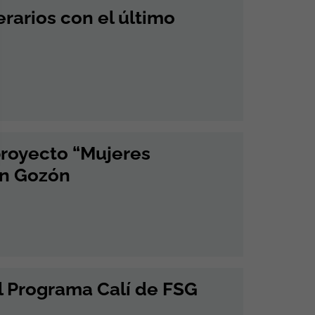
erarios con el último
 proyecto “Mujeres
 en Gozón
l Programa Calí de FSG