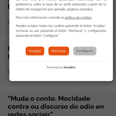
Lugo
preferencia sobre la base de un perfil elaborado a partir de tu
hábito de navegación (por ejemplo, páginas visitadas).
Para más información consulta la
política de cookies
.
19 de Marzo de 2024
Puedes aceptar todas las cookies pulsando el botón "Aceptar",
rechazar su uso pulsando el botón "Rechazar" y configurarlas
pulsando el botón "Configurar".
FSG Huelva conmemora el Día
Aceptar
Rechazar
Configurar
Internacional de la Mujer
Powered by
SocialCo
18 de Marzo de 2024
“Muda o conto. Mocidade
contra ou discurso do odio en
redes sociais”