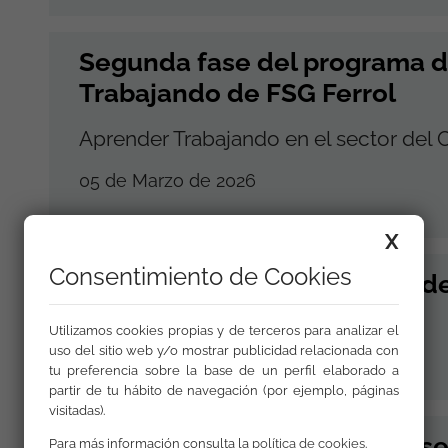
Segunda fase del programa 
Trabajando de FSG Ferrol
Aprender Trabajando en el sector del
05 de Marzo de 2026
X
Consentimiento de Cookies
Mulleres que se fortalecen d
Utilizamos cookies propias y de terceros para analizar el
05 de Marzo de 2026
uso del sitio web y/o mostrar publicidad relacionada con
tu preferencia sobre la base de un perfil elaborado a
partir de tu hábito de navegación (por ejemplo, páginas
visitadas).
FSG Vigo acolle a proba de s
Para más información consulta la
política de cookies
.