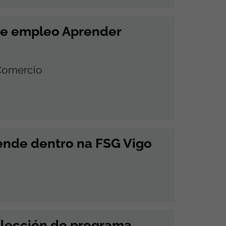
de empleo Aprender
 Comercio
ende dentro na FSG Vigo
elección do programa