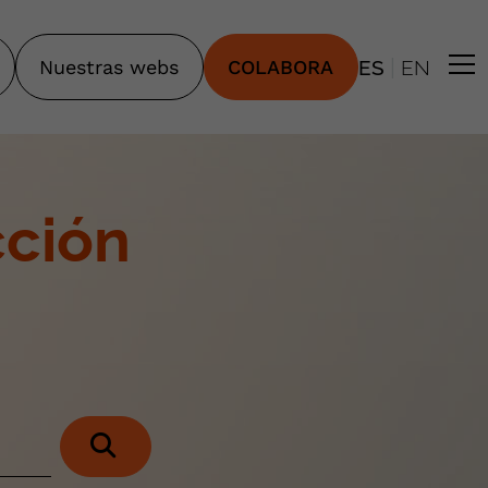
|
Nuestras webs
COLABORA
ES
EN
cción