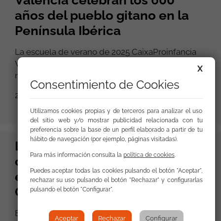
Valencia celebran los 600
años del pueblo gitano en la
Península Ibérica
La escuela de verano de 2025 CaixaProinfancia
Valencia organiza actividades para 85 niñas y
X
niños
Consentimiento de Cookies
22 de Julio de 2025
Utilizamos cookies propias y de terceros para analizar el uso
del sitio web y/o mostrar publicidad relacionada con tu
preferencia sobre la base de un perfil elaborado a partir de tu
hábito de navegación (por ejemplo, páginas visitadas).
La memoria como
Para más información consulta la
política de cookies
.
compromiso: conmemoramos
Puedes aceptar todas las cookies pulsando el botón "Aceptar",
el Samudaripen en la
rechazar su uso pulsando el botón "Rechazar" y configurarlas
Comunitat Valenciana
pulsando el botón "Configurar".
El acto ha reunido a autoridades, entidades
Aceptar
Rechazar
Configurar