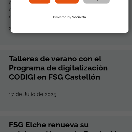
gitanas y sociedad civil para honrar a las víctimas
del genocidio romaní y reivindicar justicia y
memoria
Powered by
SocialCo
21 de Julio de 2025
Talleres de verano con el
Programa de digitalización
CODIGI en FSG Castellón
17 de Julio de 2025
FSG Elche renueva su