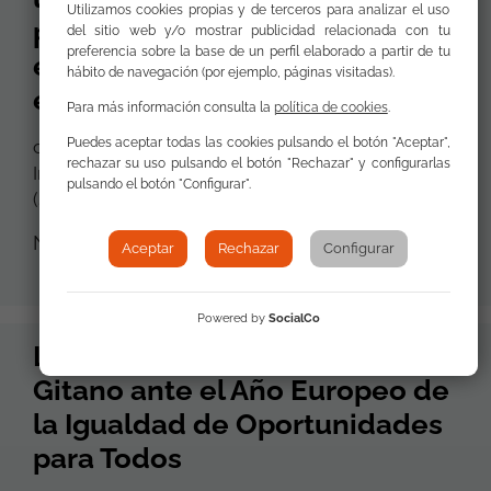
Utilizamos cookies propias y de terceros para analizar el uso
poner los derechos humanos
del sitio web y/o mostrar publicidad relacionada con tu
preferencia sobre la base de un perfil elaborado a partir de tu
en el centro del debate
hábito de navegación (por ejemplo, páginas visitadas).
europeo
Para más información consulta la
política de cookies
.
Puedes aceptar todas las cookies pulsando el botón "Aceptar",
centro del debate europeo FSG Internacional 1
rechazar su uso pulsando el botón "Rechazar" y configurarlas
Internacional
Europa
C/ Ahijones, s/n Madrid
pulsando el botón "Configurar".
(Sede Central) El Foro de Derechos
Noticia / 29 de Octubre de 2021
Aceptar
Rechazar
Configurar
Powered by
SocialCo
La Fundación Secretariado
Gitano ante el Año Europeo de
la Igualdad de Oportunidades
para Todos