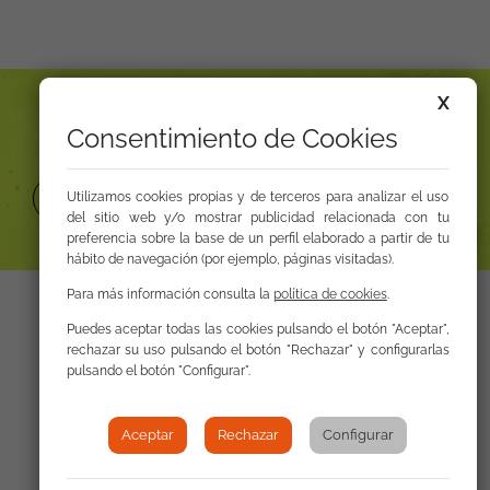
X
¿No encuentras lo que buscas
Consentimiento de Cookies
Sala de prensa
Centro de documentación
Utilizamos cookies propias y de terceros para analizar el uso
del sitio web y/o mostrar publicidad relacionada con tu
preferencia sobre la base de un perfil elaborado a partir de tu
hábito de navegación (por ejemplo, páginas visitadas).
Para más información consulta la
política de cookies
.
Puedes aceptar todas las cookies pulsando el botón "Aceptar",
rechazar su uso pulsando el botón "Rechazar" y configurarlas
pulsando el botón "Configurar".
Contacta con nosotros
Aceptar
Rechazar
Configurar
La FSG cuenta con 82 sedes en 14 comunidades