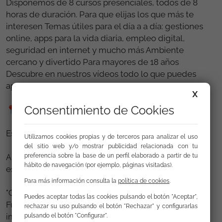
Disponemos de 8 cursos presenciales, todos de 8
horas de duración. Para que elijas los que más te
interesen Temas útiles para el día a a día: gestiones
online, apps para la vida diaria, empleo digital,
seguridad en internet y mucho más Ambiente
cercano y divertido Para mayores de 18 años
Descubre en nuestros vídeos todo lo que puedes
aprender con nosotros.
X
Consentimiento de Cookies
📍 Inscríbete ya.
Es tu momento. No dejes pasar esta oportunidad.
Utilizamos cookies propias y de terceros para analizar el uso
del sitio web y/o mostrar publicidad relacionada con tu
preferencia sobre la base de un perfil elaborado a partir de tu
Aprende, crece y conéctate con lo digital. ¡Te
hábito de navegación (por ejemplo, páginas visitadas).
esperamos!
Para más información consulta la
política de cookies
.
"Gitanos y Gitanas en Digital" es un proyecto de la
Puedes aceptar todas las cookies pulsando el botón "Aceptar",
Fundación Secretariado Gitano, enmarcado en la
rechazar su uso pulsando el botón "Rechazar" y configurarlas
iniciativa Generación D, impulsada por Red.es,
pulsando el botón "Configurar".