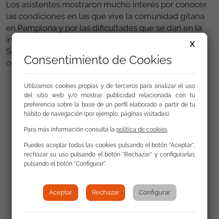
Los asistentes mostraron mucho interés por conocer
las condiciones en las que vive la comunidad gitana
en Pamplona y por las dificultades que se dan en la
inserción laboral, así por cómo la Fundación
X
Secretariado Gitano trabaja en favor de esta
Consentimiento de Cookies
comunidad.
Utilizamos cookies propias y de terceros para analizar el uso
del sitio web y/o mostrar publicidad relacionada con tu
Galería
preferencia sobre la base de un perfil elaborado a partir de tu
hábito de navegación (por ejemplo, páginas visitadas).
Para más información consulta la
política de cookies
.
Puedes aceptar todas las cookies pulsando el botón "Aceptar",
rechazar su uso pulsando el botón "Rechazar" y configurarlas
pulsando el botón "Configurar".
Aceptar
Rechazar
Configurar
Volver a Actualidad