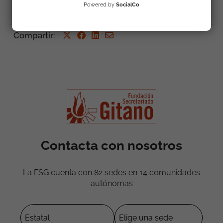
Powered by
SocialCo
Compartir
:
Contacta con nosotros
La FSG cuenta con 82 sedes en 14 comunidades
autónomas