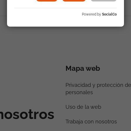
Powered by
SocialCo
Mapa web
Privacidad y protección d
personales
Uso de la web
nosotros
Trabaja con nosotros