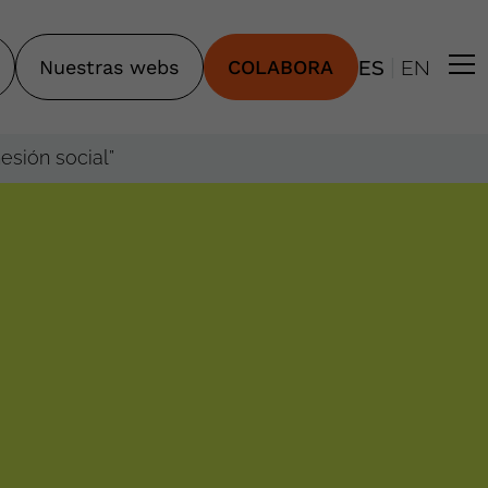
|
Nuestras webs
COLABORA
ES
EN
esión social”