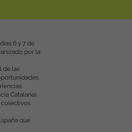
días 6 y 7 de
ganizado por la
 de las
s oportunidades
riencias
cia Catalana).
e colectivos
 España que