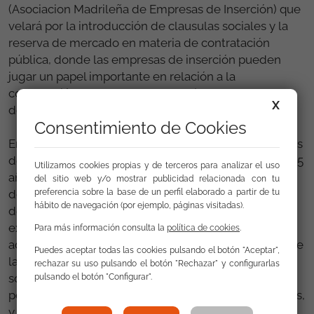
(Asociacion Madrileña de Empresas de Inserción) que
velará por la introducción de clausulas sociales y la
reserva de mercado en materia de contratación
pública, donde las empresas de inserción pueden
jugar un papel importante en relación a la
contratación de personas muy alejadas del mercado
X
de trabajo.
Consentimiento de Cookies
En la mesa de experiencias por parte de las empresas
de insercion, se presentó UZIPEN,una trayectoria de 5
Utilizamos cookies propias y de terceros para analizar el uso
años, con una plantilla actual de 16 trabajadores,
del sitio web y/o mostrar publicidad relacionada con tu
preferencia sobre la base de un perfil elaborado a partir de tu
donde el 72% son gitanos, y el 62% mujeres. Un éxito
hábito de navegación (por ejemplo, páginas visitadas).
del que se benefician las personas en situación de
exclusión a través de su inserción laboral, pero que
Para más información consulta la
política de cookies
.
además tiene un efecto multiplicador en la mejora de
Puedes aceptar todas las cookies pulsando el botón "Aceptar",
las condiciones del entorno familiar, y un impacto
rechazar su uso pulsando el botón "Rechazar" y configurarlas
social en la eliminacion de prejucios y estereotipos
pulsando el botón "Configurar".
por parte de las empresas, y particulares contratantes,
y fundamentalmente en el retorno social.