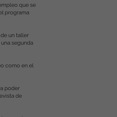
e empleo que se
del programa
de un taller
y una segunda
eo como en el
ra poder
evista de