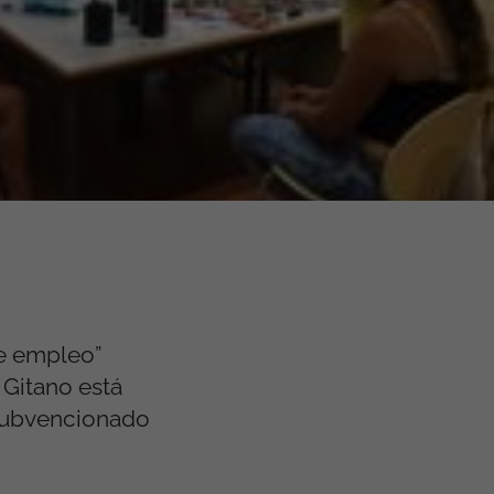
de empleo”
 Gitano está
 subvencionado