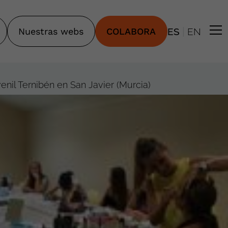
|
Nuestras webs
COLABORA
ES
EN
enil Ternibén en San Javier (Murcia)