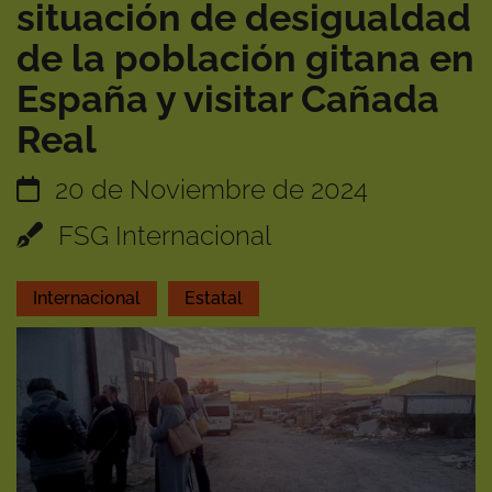
situación de desigualdad
de la población gitana en
España y visitar Cañada
Real
20 de Noviembre de 2024
FSG Internacional
Internacional
Estatal