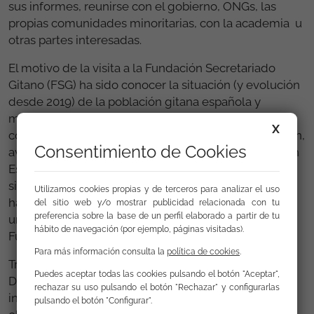
sus informes, reunirse con el gobierno, ONGs, las
propias comunidades minoritarias, con la academia u
otras partes interesadas.
El motivo de la visita a la Fundación Secretariado
Gitano (FSG) ha sido conocer la situación (y evolución
desde 2019) de la población gitana española y
migrante en España. Desde FSG hemos compartido
X
con el Comité un análisis sobre la situación, evolución,
Consentimiento de Cookies
avances y retos pendientes de la población gitana en
España, haciendo además un especial hincapié en la
situación especifica de vulnerabilidad que sufren los
Utilizamos cookies propias y de terceros para analizar el uso
habitantes de la Cañada Real en Madrid, realizando
del sitio web y/o mostrar publicidad relacionada con tu
preferencia sobre la base de un perfil elaborado a partir de tu
un acompañamiento in situ por parte del equipo de
hábito de navegación (por ejemplo, páginas visitadas).
Fundación Secretariado Gitano que trabaja allí
Para más información consulta la
política de cookies
.
Tras su visita, el Comité Consultivo adoptará un
Puedes aceptar todas las cookies pulsando el botón "Aceptar",
Dictamen (informe de seguimiento), sobre el que se
rechazar su uso pulsando el botón "Rechazar" y configurarlas
invitará a las autoridades nacionales a presentar
pulsando el botón "Configurar".