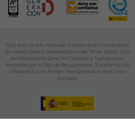
Esta web ha sido renovada a través de la Convocatoria
de ayudas para la modernización del Tercer Sector 2023
del Ministerio de Derechos Sociales y Agenda 2030,
financiada por el Plan de Recuperación, Transformación
y Resiliencia y los Fondos NextGeneration de la Unión
Europea.