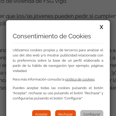
ico de vivienda de FSG Vigo.
ler que los/as jóvenes pueden pedir si cumplen 
citud abiertos.
X
Consentimiento de Cookies
una ayuda económica e 1500 euros destinada a 
Utilizamos cookies propias y de terceros para analizar el
uso del sitio web y/o mostrar publicidad relacionada con
ienda: desde la compra de electrodomésticos a
tu preferencia sobre la base de un perfil elaborado a
 en lugar de un contrato de alquiler se dispon
partir de tu hábito de navegación (por ejemplo, páginas
visitadas).
 casa, la cantidad de esta ayuda asciende a 3
ores de 36 años, la cual consiste en sufragar 
Para más información consulta la
política de cookies
.
rso y el próximo a razón de 250 euros mensuale
Puedes aceptar todas las cookies pulsando el botón
"Aceptar", rechazar su uso pulsando el botón "Rechazar" y
configurarlas pulsando el botón "Configurar".
Volver a Actualidad
Aceptar
Rechazar
Configurar