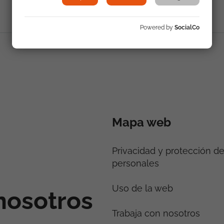
Powered by
SocialCo
Mapa web
Privacidad y protección d
personales
Uso de la web
nosotros
Trabaja con nosotros