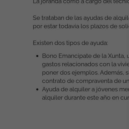
La joranda corrió a cargo del técn
Se trataban de las ayudas de alqui
por estar todavía los plazos de soli
Existen dos tipos de ayuda:
Bono Emancípate de la Xunta, 
gastos relacionados con la viv
poner dos ejemplos. Además, si
contrato de compraventa de una
Ayuda de alquiler a jóvenes men
alquiler durante este año en cu