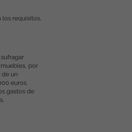
los requisitos,
sufragar
 muebles, por
e de un
000 euros.
los gastos de
s.