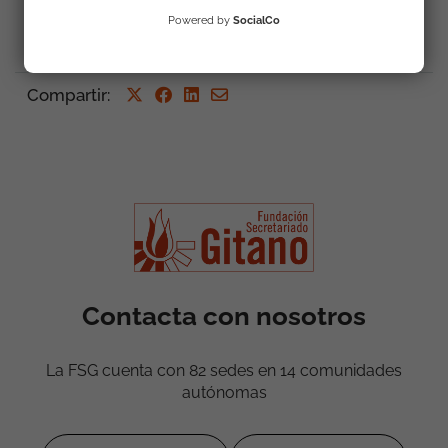
Powered by
SocialCo
Compartir
:
Contacta con nosotros
La FSG cuenta con 82 sedes en 14 comunidades
autónomas