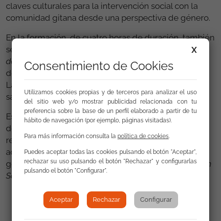
claves culturales para la intervención social con la
comunidad gitana desde una perspectiva de género.
En la formación, de cuatro horas de duración, también
se proyectó el documental
Romnia, Mujeres Gitanas
X
de Huesca.
Finalmente las asistentes pudieron
Consentimiento de Cookies
debatir y preguntar dudas acerca del pueblo gitano.
Las asistentes verbalizaron un alto grado de
Utilizamos cookies propias y de terceros para analizar el uso
satisfacción con la participación de la FSG.
del sitio web y/o mostrar publicidad relacionada con tu
preferencia sobre la base de un perfil elaborado a partir de tu
Este no es el primer año que la Universidad Pública
hábito de navegación (por ejemplo, páginas visitadas).
de Navarra incorpora en su oferta contenidos
Para más información consulta la
política de cookies
.
relacionados con la comunidad gitana. Desde 2009,
además de esta sesión centrada en la igualdad de
Puedes aceptar todas las cookies pulsando el botón "Aceptar",
rechazar su uso pulsando el botón "Rechazar" y configurarlas
género, también se oferta un
Diploma de Intervención
pulsando el botón "Configurar".
Social con la Comunidad Gitana
.
Aceptar
Rechazar
Configurar
Volver a Actualidad