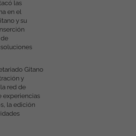
tacó las
na en el
itano y su
inserción
 de
 soluciones
etariado Gitano
tración y
la red de
e experiencias
s, la edición
vidades