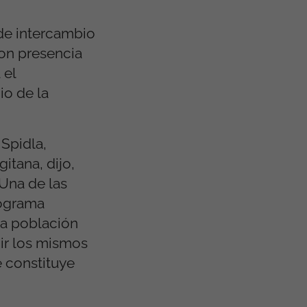
 de intercambio
con presencia
 el
io de la
Spidla,
itana, dijo,
 Una de las
rograma
la población
ir los mismos
e constituye