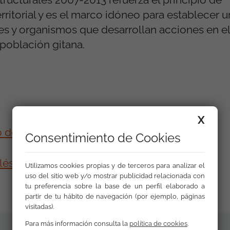
ritorial y es el marco idóneo para establecer 
es y organismos que desarrollan acciones en e
 población gitana.
X
o de Trabajo y Asuntos Sociales
Consentimiento de Cookies
lés
Utilizamos cookies propias y de terceros para analizar el
uso del sitio web y/o mostrar publicidad relacionada con
tu preferencia sobre la base de un perfil elaborado a
partir de tu hábito de navegación (por ejemplo, páginas
visitadas).
Para más información consulta la
política de cookies
.