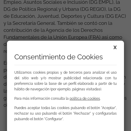
Empleo, Asuntos Sociales e Inclusión (DG EMPL), la
DG de Política Regional y Urbana (DG REGIO), la DG
de Educación, Juventud, Deportes y Cultura (DG EAC)
y la Secretaría General. También se contó con la
contribución de la Agencia de los Derechos
Fundamentales de la Unión Europea (FRA) así como
de otros expertos en los temas abordados en la
X
reunión.
Consentimiento de Cookies
En consonancia con el objetivo de EURoma de
promover un uso mayor y más eficaz de los Fondos
Utilizamos cookies propias y de terceros para analizar el uso
de la Política de Cohesión Europea para la promoción
del sitio web y/o mostrar publicidad relacionada con tu
de la inclusión social, la igualdad de oportunidades y
preferencia sobre la base de un perfil elaborado a partir de tu
hábito de navegación (por ejemplo, páginas visitadas).
la lucha contra la discriminación de la población
gitana, la agenda incluía sesiones que perseguían dos
Para más información consulta la
política de cookies
.
objetivos principales:
Puedes aceptar todas las cookies pulsando el botón "Aceptar",
rechazar su uso pulsando el botón "Rechazar" y configurarlas
Revisar los últimos desarrollos a nivel político y
pulsando el botón "Configurar".
financiero relacionados con la igualdad, la
inclusión y la lucha contra la discriminación de la