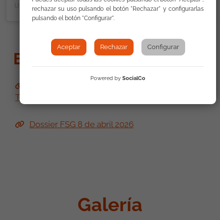
Una publicación compartida por Fundación Secretariado Gitano (@gitanos_org)
rechazar su uso pulsando el botón "Rechazar" y configurarlas
pulsando el botón "Configurar".
Aceptar
Rechazar
Configurar
Enlaces
Powered by
SocialCo
INJUVE participa en el seminario Roma Youth
Together 2026 del Consejo de Europa
Dossier FSG 8 de abril 2026
Galería