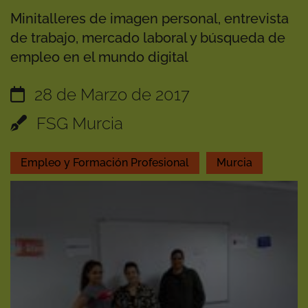
Minitalleres de imagen personal, entrevista
de trabajo, mercado laboral y búsqueda de
empleo en el mundo digital
28 de Marzo de 2017
FSG Murcia
Empleo y Formación Profesional
Murcia