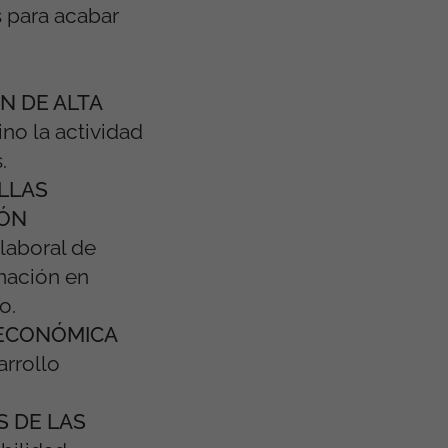
 para acabar
N DE ALTA
ino la actividad
.
ELLAS
IÓN
 laboral de
rmación en
o.
 ECONÓMICA
rrollo
S DE LAS