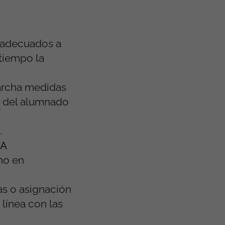
 adecuados a
 tiempo la
rcha medidas
s del alumnado
.
LA
no en
as o asignación
 línea con las