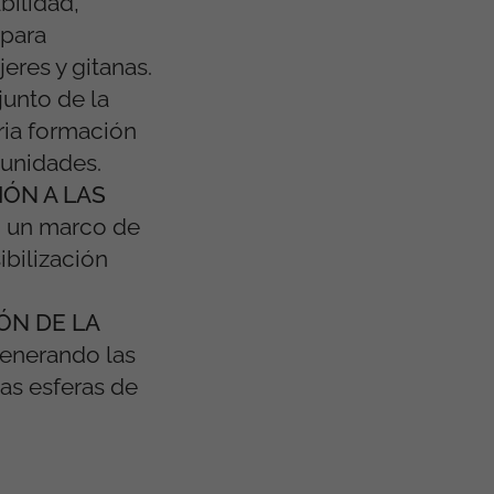
bilidad,
 para
eres y gitanas.
junto de la
ria formación
tunidades.
IÓN A LAS
n un marco de
ibilización
ÓN DE LA
 generando las
tas esferas de