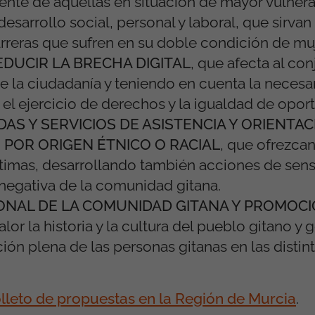
nte de aquellas en situación de mayor vulnera
arrollo social, personal y laboral, que sirvan
rreras que sufren en su doble condición de muj
EDUCIR LA BRECHA DIGITAL
,
que afecta al con
e la ciudadanía y teniendo en cuenta la necesa
el ejercicio de derechos y la igualdad de opor
S Y SERVICIOS DE ASISTENCIA Y ORIENTAC
 POR ORIGEN ÉTNICO O RACIAL
,
que ofrezca
ctimas, desarrollando también acciones de sens
 negativa de la comunidad gitana.
ONAL DE LA COMUNIDAD GITANA Y PROMOCI
lor la historia y la cultura del pueblo gitano y
ión plena de las personas gitanas en las distin
lleto de propuestas en la Región de Murcia
.