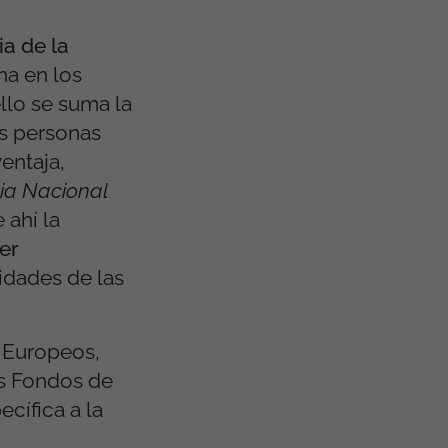
a de la
na en los
llo se suma la
as personas
entaja,
ia Nacional
 ahí la
er
idades de las
 Europeos,
s Fondos de
cífica a la