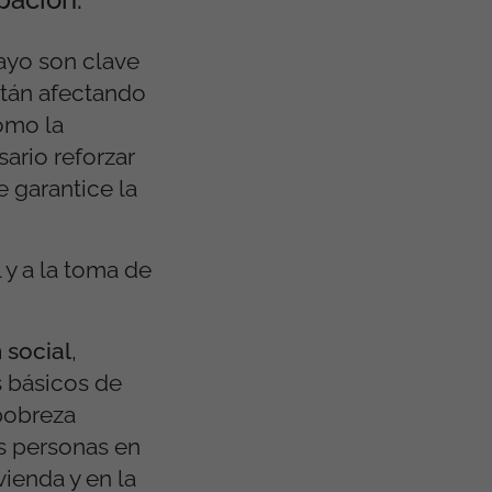
ayo son clave
están afectando
como la
ario reforzar
e garantice la
 y a la toma de
 social
,
 básicos de
 pobreza
as personas en
ienda y en la