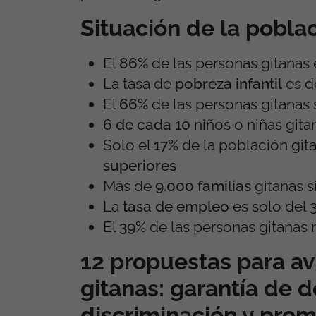
Situación de la pobla
El
86%
de las personas gitanas 
La tasa de
pobreza infantil
es d
El
66%
de las personas gitanas
6 de cada 10
niños o niñas git
Solo el
17%
de la población git
superiores
Más de
9.000 familias
gitanas s
La
tasa de empleo
es solo del 
El
39%
de las personas gitanas 
12 propuestas para av
gitanas: garantía de d
discriminación y prom