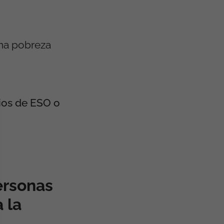
ma pobreza
ios de ESO o
ersonas
 la