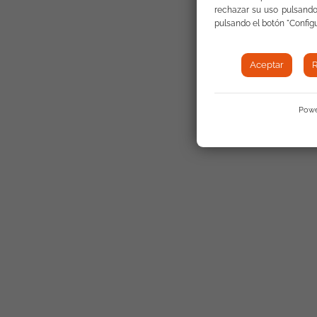
rechazar su uso pulsando
pulsando el botón "Configu
Aceptar
R
Powe