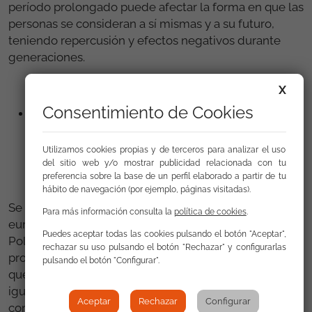
período prolongado puede afectar la forma en que las
personas se consideran a sí mismas y a su futuro,
teniendo repercusión y efectos negativos durante
generaciones.
X
Consentimiento de Cookies
Grupo de expertos sobre los Fondos de la Política
de Cohesión Europea, incluidos el Fondo Social
Europeo Plus (FSE+) y el Fondo Europeo de
Utilizamos cookies propias y de terceros para analizar el uso
Desarrollo Regional (FEDER) (Dirección General
del sitio web y/o mostrar publicidad relacionada con tu
preferencia sobre la base de un perfil elaborado a partir de tu
de Política Regional)
hábito de navegación (por ejemplo, páginas visitadas).
Se reunió a representantes de redes y entidades
Para más información consulta la
política de cookies
.
europeas vinculadas con los Fondos cubiertos por la
Puedes aceptar todas las cookies pulsando el botón "Aceptar",
Política de Cohesión Europeo en el periodo de
rechazar su uso pulsando el botón "Rechazar" y configurarlas
programación 2021-2027 (incluidos el FSE+ y el FEDER,
pulsando el botón "Configurar".
que tan relevantes son para promover la inclusión,
igualdad y participación de la población gitana) así
Aceptar
Rechazar
Configurar
como a representantes de las diferentes direcciones