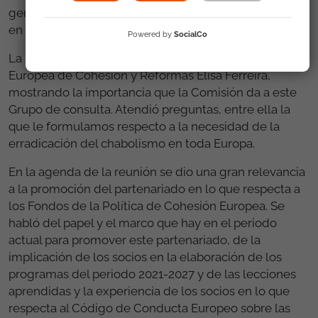
generales de la Comisión Europea con competencias
en estos fondos.
Powered by
SocialCo
La reunión contó con la participación de la Comisaria
Europea de Cohesión y Reformas Elisa Ferreira,
mostrando la importancia que la Comisión da a este
Grupo de consulta. Atendió preguntas, entre ella la
que le formulamos respecto a la necesidad de la
erradicación del chabolismo en toda Europa.
En la agenda de la reunión se dio una gran relevancia
a la promoción del partenariado en lo que respecta a
los Fondos de la Política de Cohesión Europea. Se
habló del papel y el marco que hay en el periodo
actual para promover este partenariado, de la
implicación de los socios en la elaboración de los
programas del periodo 2021-2027 y de las lecciones
aprendidas y la experiencia de los socios en lo que
respecta al Código de Conducta Europeo sobre las