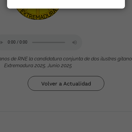
nos de RNE la candidatura conjunta de dos ilustres gitano
Extremadura 2025. Junio 2025
Volver a Actualidad