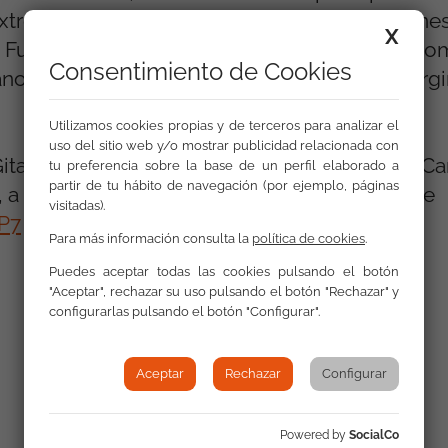
xtremadura (promotor de varias organizaciones 
X
 Fundación Secretariado Gitano o la Unión Rom
Consentimiento de Cookies
os y Viajeros y la Red Europea contra la Margi
Utilizamos cookies propias y de terceros para analizar el
uso del sitio web y/o mostrar publicidad relacionada con
Gitano estamos recabando apoyos para esta Ca
tu preferencia sobre la base de un perfil elaborado a
partir de tu hábito de navegación (por ejemplo, páginas
s, a través de la plataforma Change.org en este
visitadas).
P7
Para más información consulta la
política de cookies
.
Puedes aceptar todas las cookies pulsando el botón
"Aceptar", rechazar su uso pulsando el botón "Rechazar" y
configurarlas pulsando el botón "Configurar".
Aceptar
Rechazar
Configurar
Powered by
SocialCo