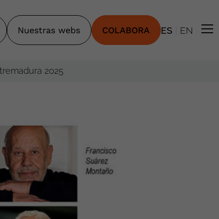
|
Nuestras webs
COLABORA
ES
EN
Extremadura 2025