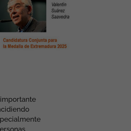
 importante
ncidiendo
especialmente
personas