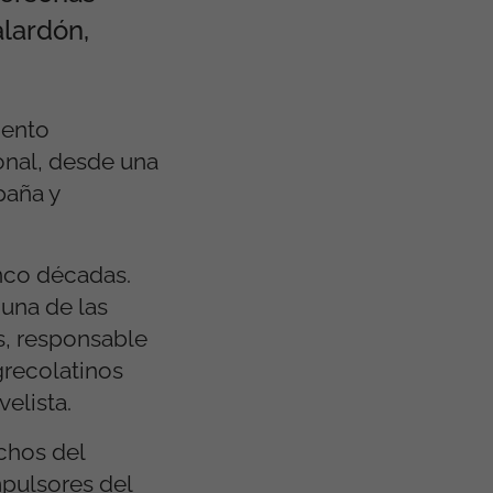
alardón,
iento
onal, desde una
paña y
inco décadas.
 una de las
s, responsable
grecolatinos
elista.
chos del
mpulsores del