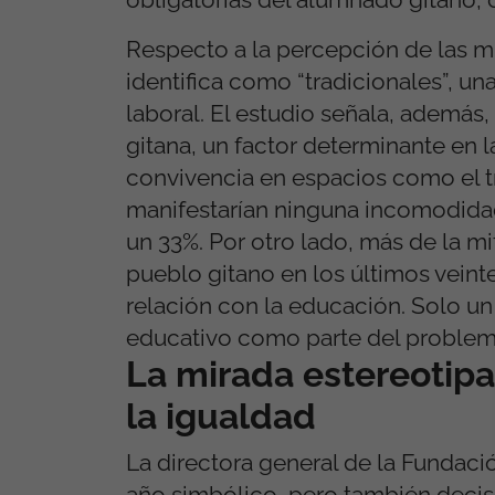
Respecto a la percepción de las mu
identifica como “tradicionales”, un
laboral. El estudio señala, además
gitana, un factor determinante en l
convivencia en espacios como el tr
manifestarían ninguna incomodidad s
un 33%. Por otro lado, más de la mi
pueblo gitano en los últimos veint
relación con la educación. Solo un
educativo como parte del problem
La mirada estereotipa
la igualdad
La directora general de la Fundaci
año simbólico, pero también decisiv