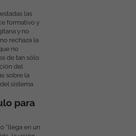
estadas las
ce formativo y
gitana y no
 no rechaza la
 que no
es de tan sólo
ción del
s sobre la
 del sistema
ulo para
o “llega en un
da, la visión