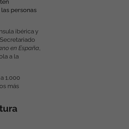
sten
 las personas
sula ibérica y
 Secretariado
tano en España
,
la a la
a 1.000
pos más
tura