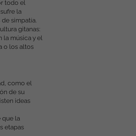
r todo el
sufre la
 de simpatía.
ltura gitanas:
 la música y el
 o los altos
ad, como el
ión de su
isten ideas
 que la
as etapas