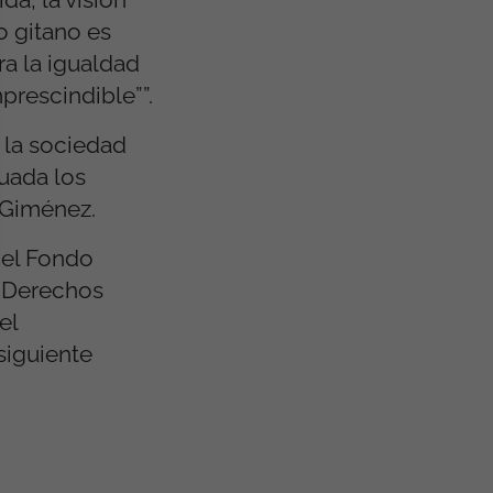
o gitano es
ra la igualdad
prescindible””.
 la sociedad
uada los
a Giménez.
 el Fondo
e Derechos
el
siguiente