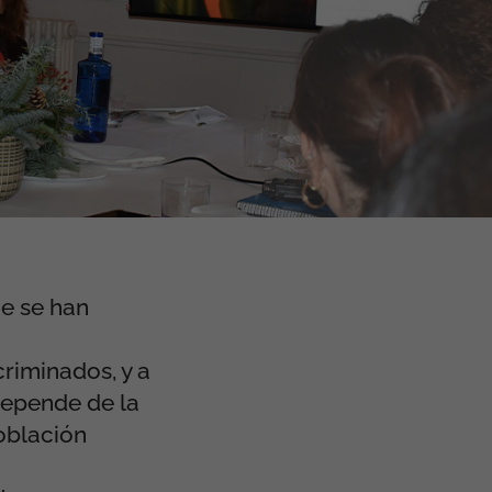
e se han
riminados, y a
depende de la
población