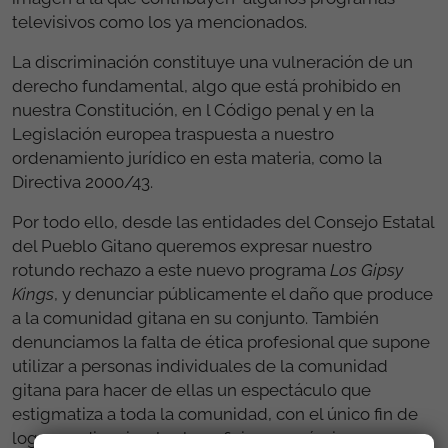
televisivos como los ya mencionados.
La discriminación constituye una vulneración de un
derecho fundamental, algo que está prohibido en
nuestra Constitución, en l Código penal y en la
Legislación europea traspuesta a nuestro
ordenamiento jurídico en esta materia, como la
Directiva 2000/43.
Por todo ello, desde las entidades del Consejo Estatal
del Pueblo Gitano queremos expresar nuestro
rotundo rechazo a este nuevo programa
Los Gipsy
Kings
, y denunciar públicamente el daño que produce
a la comunidad gitana en su conjunto. También
denunciamos la falta de ética profesional que supone
utilizar a personas individuales de la comunidad
gitana para hacer de ellas un espectáculo que
estigmatiza a toda la comunidad, con el único fin de
lograr audiencia y los beneficios económicos