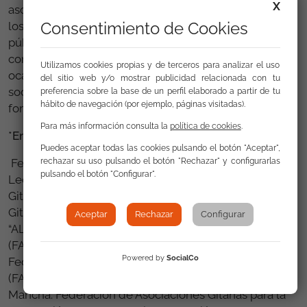
X
asociadas a ella. Es nuestra intención utilizar todos
Consentimiento de Cookies
los medios legales y de movilización de la opinión
pública contra este programa ya que tenemos la
completa seguridad de que, nuevamente, se va a
Utilizamos cookies propias y de terceros para analizar el uso
ocasionar un terrible e irreparable daño a la imagen
del sitio web y/o mostrar publicidad relacionada con tu
social de la comunidad gitana, algo que contribuye al
preferencia sobre la base de un perfil elaborado a partir de tu
hábito de navegación (por ejemplo, páginas visitadas).
fomento de la discriminación de esta minoría.
Para más información consulta la
política de cookies
.
*Entidades del Consejo Estatal del Pueblo Gitano
Puedes aceptar todas las cookies pulsando el botón "Aceptar",
rechazar su uso pulsando el botón "Rechazar" y configurarlas
Federación de Asociaciones, Gitanas de Castilla y
pulsando el botón "Configurar".
León. Unión Romaní (UR). Fundación Secretariado
Gitano (FSG). Federación de Asociaciones de Mujeres
Gitanas “KAMIRA”. Asociación de Mujeres Gitanas
Aceptar
Rechazar
Configurar
“ALBOREA”. Federación Andaluza de Mujeres Gitanas
(FAKALI). Plataforma Romanes de Cantabria.
Powered by
SocialCo
Federación de Asociaciones Gitanas de Cataluña
(FAGIC). Federación Regional Gitana de Castilla la
Mancha. Federación de Asociaciones Gitanas para la