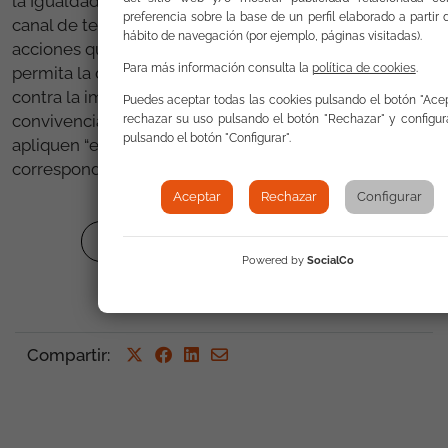
la Igualdad de Trato, la Defensora del Pueblo y el
preferencia sobre la base de un perfil elaborado a partir 
canal de televisión Cuatro en la que solicitamos “las
hábito de navegación (por ejemplo, páginas visitadas).
acciones que procedan para que no se continúe ni se
Para más información consulta la
política de cookies
.
permita la difusión de este programa dado que atenta
contra la imagen social de la comunidad gitana, la
Puedes aceptar todas las cookies pulsando el botón "Acep
convivencia intercultural y la igualdad” y pedimos que
rechazar su uso pulsando el botón "Rechazar" y configur
pulsando el botón "Configurar".
apliquen “el régimen sancionatorio e indemnizatorio
correspondiente”.
Aceptar
Rechazar
Configurar
Volver al listado de comunicados
Powered by
SocialCo
Compartir
: