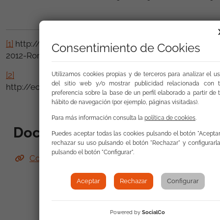
[1]
http://fra.europa.eu/fraWebsite/attachments/FRA-
Consentimiento de Cookies
2012-Roma-at-a-glance_EN.pdf
[2]
Utilizamos cookies propias y de terceros para analizar el u
del sitio web y/o mostrar publicidad relacionada con 
http://ec.europa.eu/justice/discrimination/files/com2
preferencia sobre la base de un perfil elaborado a partir de 
hábito de navegación (por ejemplo, páginas visitadas).
Para más información consulta la
política de cookies
.
Documentos de interés
Puedes aceptar todas las cookies pulsando el botón "Aceptar
rechazar su uso pulsando el botón "Rechazar" y configurarl
pulsando el botón "Configurar".
Comunicado de la FSG. Impacto de la crisis.
Aceptar
Rechazar
Configurar
Powered by
SocialCo