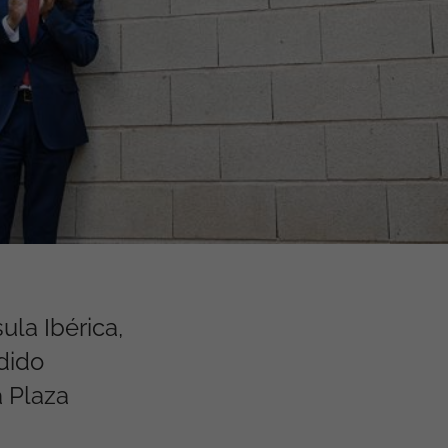
ula Ibérica,
dido
 Plaza