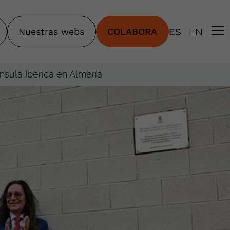
|
Nuestras webs
COLABORA
ES
EN
nsula Ibérica en Almería