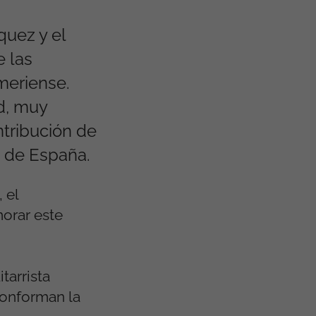
quez y el
e las
meriense.
d, muy
ntribución de
a de España.
 el
orar este
tarrista
conforman la