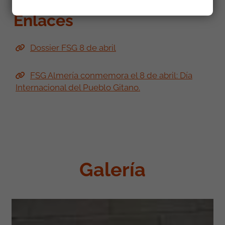
Enlaces
Dossier FSG 8 de abril
FSG Almería conmemora el 8 de abril: Día
Internacional del Pueblo Gitano.
Galería