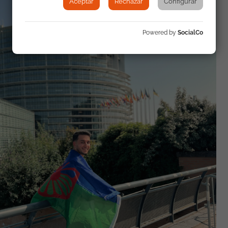
Aceptar
Rechazar
Configurar
Powered by
SocialCo