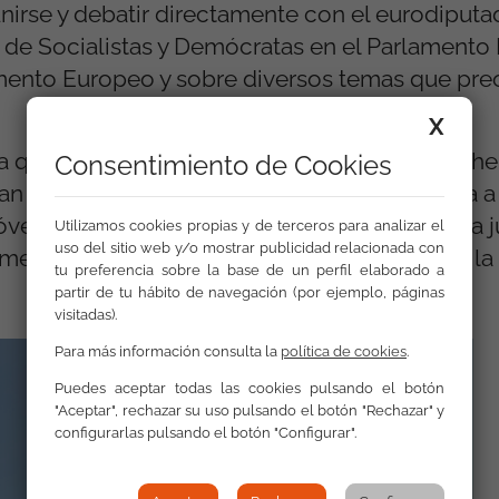
unirse y debatir directamente con el eurodiput
a de Socialistas y Demócratas en el Parlamento
mento Europeo y sobre diversos temas que pre
X
ta que “ha sido muy emocionante conocer el he
Consentimiento de Cookies
 decisiones tan relevantes para nuestro día a 
 jóvenes sobre temas que nos afectan a toda la 
Utilizamos cookies propias y de terceros para analizar el
uso del sitio web y/o mostrar publicidad relacionada con
mente a los jóvenes gitanos y gitanas, como la
tu preferencia sobre la base de un perfil elaborado a
partir de tu hábito de navegación (por ejemplo, páginas
visitadas).
Para más información consulta la
política de cookies
.
Puedes aceptar todas las cookies pulsando el botón
"Aceptar", rechazar su uso pulsando el botón "Rechazar" y
configurarlas pulsando el botón "Configurar".