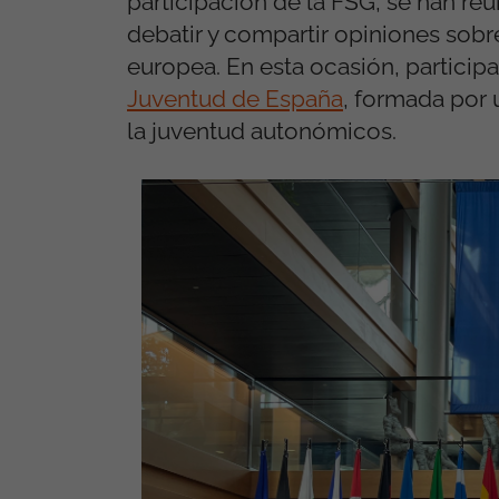
participación de la FSG
, se han re
debatir y compartir opiniones sobre
europea.
En esta ocasión, partici
Juventud de España
,
formada por u
la juventud autonómicos.