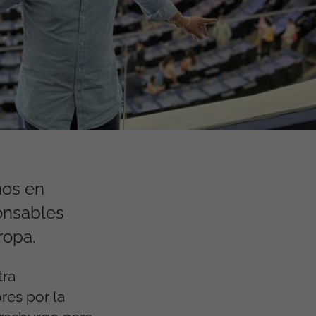
ños
en
onsables
ropa.
tra
ores
por la