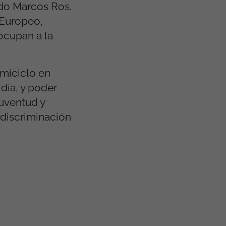
ado Marcos Ros,
 Europeo,
ocupan a la
miciclo en
día, y poder
juventud y
 discriminación