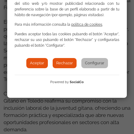
Trabajo y Economía Social, cofinanciada además por la
del sitio web y/o mostrar publicidad relacionada con tu
Fundación “la Caixa” .
preferencia sobre la base de un perfil elaborado a partir de tu
hábito de navegación (por ejemplo, páginas visitadas).
El programa Formatéate con Garantía nace con el
Para más información consulta la
política de cookies
.
propósito de
apoyar el trabajo del programa Acceder
,
Puedes aceptar todas las cookies pulsando el botón "Aceptar",
que desde el año 2000 impulsa la incorporación
rechazar su uso pulsando el botón "Rechazar" y configurarlas
laboral de la población gitana con el apoyo del Fondo
pulsando el botón "Configurar".
Social Europeo, prestando especial atención a
mujeres y jóvenes. Esta iniciativa se enmarca en el
Aceptar
Rechazar
Configurar
proyecto “Programa para la mejora de la
empleabilidad de personas jóvenes gitanas: Aprender
Trabajando y Formatéate” (2021-2027).
Powered by
SocialCo
Con este nuevo curso, la Fundación Secretariado
Gitano en Toledo reafirma su compromiso con la
inclusión laboral de la juventud gitana, ofreciendo una
formación práctica y especializada que abre nuevas
oportunidades profesionales en sectores con alta
demanda.