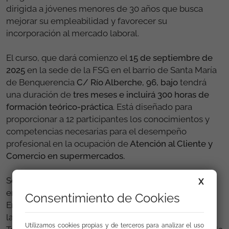
dirigida a jóvenes menores de 30 años que busca
mejorar su empleabilidad y favorecer su
incorporación al mercado laboral.
El curso, que dará comienzo el
15 de septiembre de
2025
en la sede de la FSG en el barrio de Santa María
de Benquerencia
C/ Río Alberche, 96, bajo
tendrá
una duración de
tres meses e incluirá 300 horas de
formación teórico-práctica
. Está diseñado para
proporcionar a 12 participantes los conocimientos y
competencias necesarias para el desempeño
profesional en la ocupación de
Atención al Cliente y
Comercio en supermercados.
Se trata de una iniciativa de formación y empleo,
X
enmarcada dentro del Programa Operativo de
Consentimiento de Cookies
Empleo Juvenil del Fondo Social Europeo (FSE+) y de
la Estrategia de Empleo Joven del Ministerio de
Utilizamos cookies propias y de terceros para analizar el uso