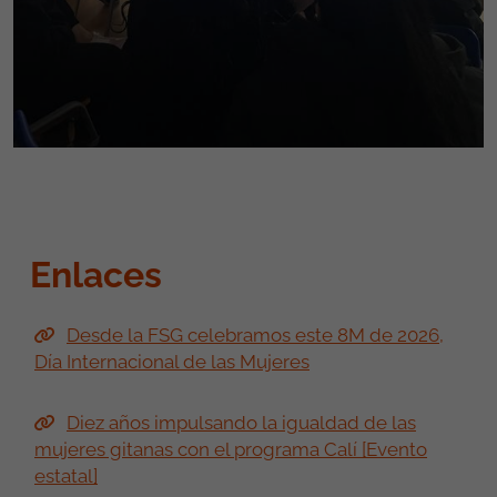
Enlaces
Desde la FSG celebramos este 8M de 2026,
Día Internacional de las Mujeres
Diez años impulsando la igualdad de las
mujeres gitanas con el programa Calí [Evento
estatal]