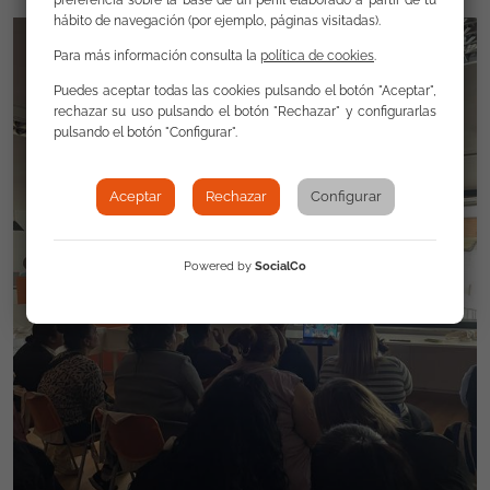
preferencia sobre la base de un perfil elaborado a partir de tu
hábito de navegación (por ejemplo, páginas visitadas).
Para más información consulta la
política de cookies
.
Puedes aceptar todas las cookies pulsando el botón "Aceptar",
rechazar su uso pulsando el botón "Rechazar" y configurarlas
pulsando el botón "Configurar".
Aceptar
Rechazar
Configurar
Powered by
SocialCo