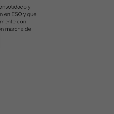
onsolidado y
en en ESO y que
tamente con
 en marcha de