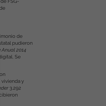
a de FSG-
 de
timonio de
statal pudieron
e Anual 2014
gital. Se
ron
vivienda y
eder
3.292
cibieron