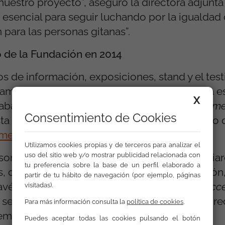
nuestro proyecto”, aseguró la directora adjunt
 esencial para seguir luchando por la igualdad
para las personas gitanas”.
o de la Fundación en 2014
s de información, exposiciones, stand y el tes
ramas, los más de 500 asistentes a la Jornada e
X
abajo de la FSG en 2014, recogido en el
Inform
Consentimiento de Cookies
ta semana y que este año aparece en formato di
meanual.org
Utilizamos cookies propias y de terceros para analizar el
uso del sitio web y/o mostrar publicidad relacionada con
sonas, la mayoría gitanas, y 35.136 se beneficia
tu preferencia sobre la base de un perfil elaborado a
, centrados sobre todo en empleo, educación, 
partir de tu hábito de navegación (por ejemplo, páginas
 través del Programa de formación y empleo
Acc
visitadas).
e firmaron 5.109 contratos y 4.213 personas re
Para más información consulta la
política de cookies
.
 empleo.
Puedes aceptar todas las cookies pulsando el botón