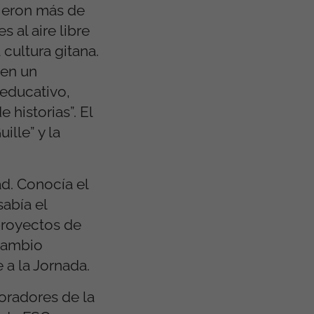
nieron más de
 al aire libre
cultura gitana.
 en un
 educativo,
 historias”. El
lle” y la
ad. Conocía el
abía el
proyectos de
 cambio
 a la Jornada.
oradores de la