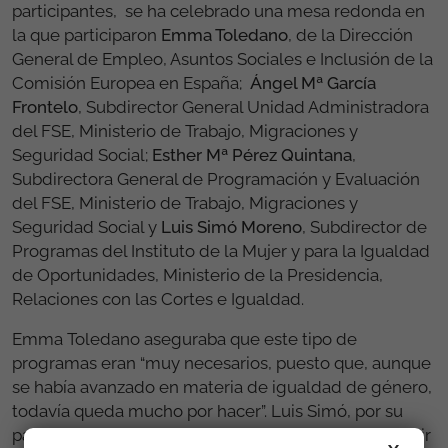
participantes, se ha celebrado una mesa redonda en
la que participaron
Emma Toledano
, de la Dirección
General de Empleo, Asuntos Sociales e Inclusión de la
Comisión Europea en España;
Ángel Mª García
Frontelo
, Subdirector General Unidad Administradora
del FSE, Ministerio de Trabajo, Migraciones y
Seguridad Social;
Esther Mª Pérez Quintana
,
Subdirectora General de Programación y Evaluación
del FSE, Ministerio de Trabajo, Migraciones y
Seguridad Social y
Luis Simó Moreno
, Subdirector de
Programas del Instituto de la Mujer y para la Igualdad
de Oportunidades, Ministerio de la Presidencia,
Relaciones con las Cortes e Igualdad.
Emma Toledano aseguraba que este tipo de
programas eran “muy necesarios, puesto que, aunque
se había avanzado en materia de igualdad de género,
todavía queda mucho por hacer”. Luis Simó, por su
parte, afirmaba que “hombres y mujeres deben seguir