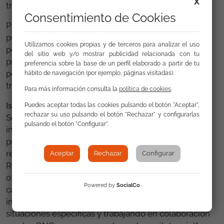
X
trabajando de la mano por la igualdad de género”.
Consentimiento de Cookies
Para finalizar, representantes de las 4 entidades
pusieron sobre la mesa las sugerencias hacia los
Utilizamos cookies propias y de terceros para analizar el uso
poderes públicos para que en el próximo periodo del
del sitio web y/o mostrar publicidad relacionada con tu
programa operativo se continúe trabajando también
preferencia sobre la base de un perfil elaborado a partir de tu
por aquellas mujeres más alejadas del mercado de
hábito de navegación (por ejemplo, páginas visitadas).
trabajo actual.
Para más información consulta la
política de cookies
.
Isidro Rodríguez,
director general de la Fundación
Puedes aceptar todas las cookies pulsando el botón "Aceptar",
rechazar su uso pulsando el botón "Rechazar" y configurarlas
Secretariado Gitano, concluía resaltando la
pulsando el botón "Configurar".
importancia de la continuidad de este tipo de
programas a “medio largo plazo” para que los
resultados sean realmente transformadores.
Aceptar
Rechazar
Configurar
Reflexionó también sobre las oportunidades que
ofrece el Fondo Social Europeo en relación a su
Powered by
SocialCo
capacidad para favorecer la trasformación social,
impulsando políticas que permiten abordar
situaciones específicas y trabajando en colaboración