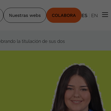
|
Nuestras webs
COLABORA
ES
EN
rando la titulación de sus dos