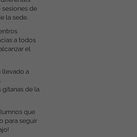
o sesiones de
de la sede.
entros
acias a todos
alcanzar el
 llevado a
s
 gitanas de la
 alumnos que
o para seguir
jo!