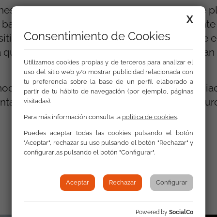
ones y por ello, el programa Promociona tiene p
X
 basado en el diseño de una ciudad inteligent
Consentimiento de Cookies
itivos tecnológicos. Un verano digital donde 
a que, a su vez, impulsa unas competencias tan
Utilizamos cookies propias y de terceros para analizar el
uso del sitio web y/o mostrar publicidad relacionada con
tu preferencia sobre la base de un perfil elaborado a
iona-T se llevan a cabo gracias a la financia
partir de tu hábito de navegación (por ejemplo, páginas
nta de Castilla la Mancha y el Fondo Social Eu
visitadas).
Para más información consulta la
política de cookies
.
Puedes aceptar todas las cookies pulsando el botón
"Aceptar", rechazar su uso pulsando el botón "Rechazar" y
Galería
configurarlas pulsando el botón "Configurar".
Aceptar
Rechazar
Configurar
Powered by
SocialCo