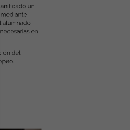
lanificado un
e mediante
el alumnado
 necesarias en
ción del
ropeo.